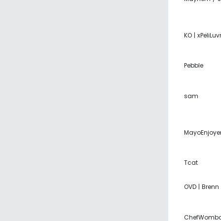
KO | xPeliLuvr
Pebble
sam
MayoEnjoye
Tcat
OVD | Brenn
ChefWomba