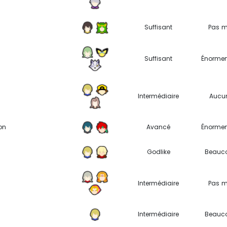
Suffisant
Pas m
Suffisant
Énorme
Intermédiaire
Aucu
on
Avancé
Énorme
Godlike
Beauc
Intermédiaire
Pas m
Intermédiaire
Beauc