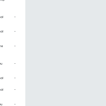
al
-
al
-
ne
-
eu
-
al
-
al
-
eu
-