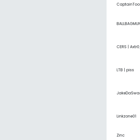
CaptainToo
BALLBAGMU
CERS | Axtr0
LTB | piss
JakeDaSwa
Linkzone01
Zinc