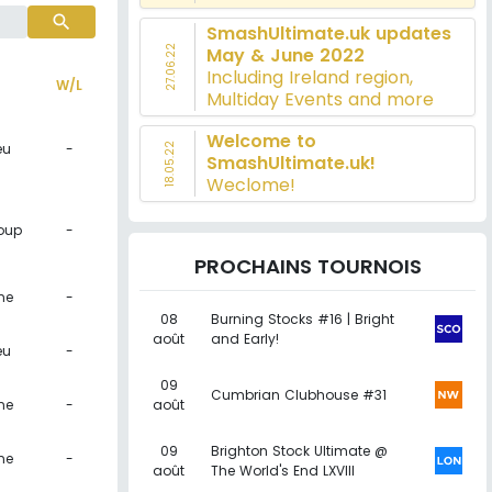
search
SmashUltimate.uk updates
27.06.22
May & June 2022
Including Ireland region,
W/L
Multiday Events and more
Welcome to
eu
-
18.05.22
SmashUltimate.uk!
Weclome!
oup
-
PROCHAINS TOURNOIS
ne
-
08
Burning Stocks #16 | Bright
août
and Early!
eu
-
09
Cumbrian Clubhouse #31
ne
-
août
09
Brighton Stock Ultimate @
ne
-
août
The World's End LXVIII