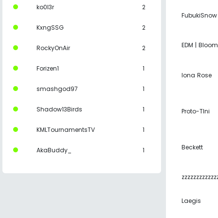
ko0l3r
2
FubukiSnow
KxngSSG
2
EDM | Bloo
RockyOnAir
2
Forizen1
1
Iona Rose
smashgod97
1
Shadow13Birds
1
Proto-TIni
KMLTournamentsTV
1
Beckett
AkaBuddy_
1
zzzzzzzzzzzz
Laegis