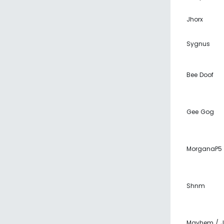
Jhorx
Sygnus
Bee Doof
Gee Gog
MorganaP5
Shnm
Mayhem / J