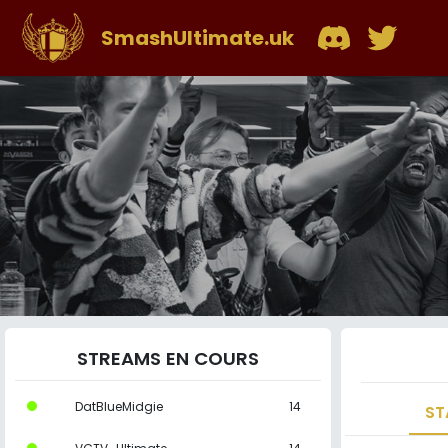
SmashUltimate.uk
STREAMS EN COURS
DatBlueMidgie
14
ST