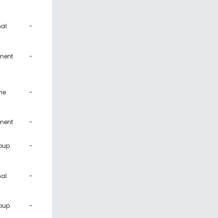
al
-
ment
-
ne
-
ment
-
oup
-
al
-
oup
-