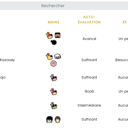
AUTO-
MAINS
ÉVALUATION
XP
Avancé
Un p
 Kazooey
Suffisant
Beauc
jojo
Suffisant
Aucu
Noob
Un p
Intermédiaire
Aucu
Suffisant
Aucu