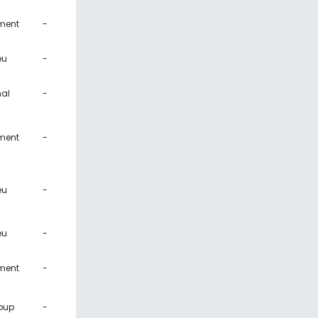
ment
-
eu
-
al
-
ment
-
eu
-
eu
-
ment
-
oup
-