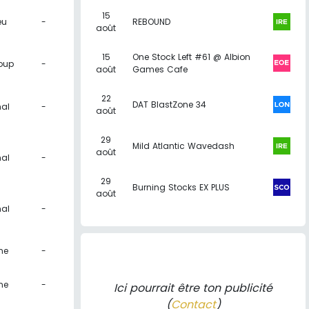
15
eu
-
REBOUND
août
15
One Stock Left #61 @ Albion
oup
-
août
Games Cafe
22
DAT BlastZone 34
al
-
août
29
Mild Atlantic Wavedash
août
al
-
29
Burning Stocks EX PLUS
août
al
-
ne
-
ne
-
Ici pourrait être ton publicité
(
Contact
)