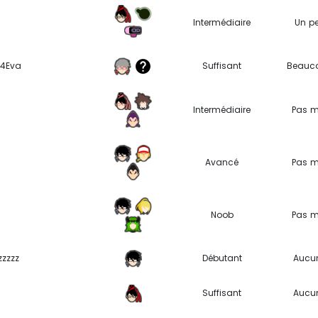
Intermédiaire
Un p
m4Eva
Suffisant
Beauc
Intermédiaire
Pas m
Avancé
Pas m
Noob
Pas m
zzzzz
Débutant
Aucu
Suffisant
Aucu