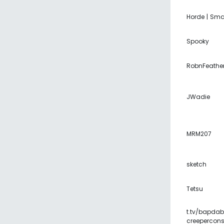
Horde | Sm
Spooky
RobnFeathe
JWadie
MRM207
sketch
Tetsu
t.tv/bapdab
creepercons