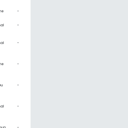
ne
-
al
-
al
-
ne
-
eu
-
al
-
oup
-