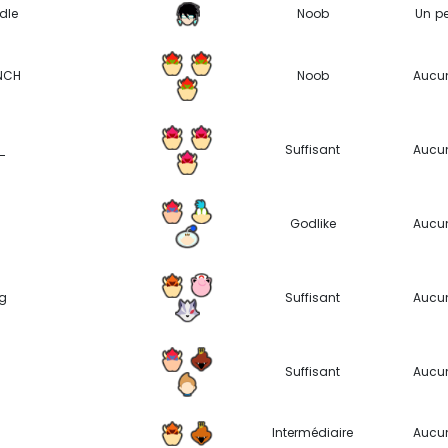
dle
Noob
Un p
NCH
Noob
Aucu
_
Suffisant
Aucu
Godlike
Aucu
g
Suffisant
Aucu
Suffisant
Aucu
Intermédiaire
Aucu