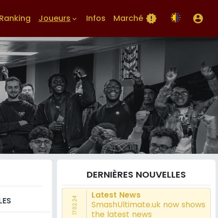
Ranking
Joueurs
Infos
Marché
new_releases
account_circle
keyboard_arrow_down
DERNIÈRES NOUVELLES
Latest News
LES
17.02.24
SmashUltimate.uk now shows
the latest news