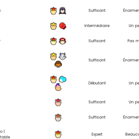
a
Suffisant
Énorme
Intermédiaire
Un p
r
Suffisant
Pas m
Suffisant
Énorme
Débutant
Un p
Suffisant
Un p
Suffisant
Énorme
o |
Expert
Beauc
table