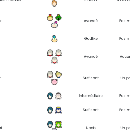
r
Avancé
Pas m
Godlike
Pas m
Avancé
Aucu
r
Suffisant
Un p
Intermédiaire
Pas m
Suffisant
Pas m
t
Noob
Un p