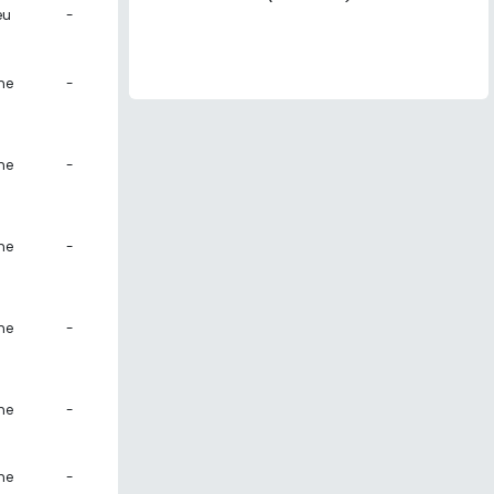
eu
-
ne
-
ne
-
ne
-
ne
-
ne
-
ne
-