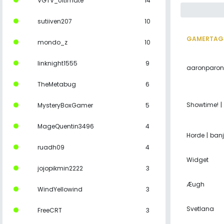
VGTV_Ultimate
14
sutiiven207
10
GAMERTAG
mondo_z
10
linknight1555
9
aaronparon
TheMetabug
6
Showtime! |
MysteryBoxGamer
5
MageQuentin3496
4
Horde | ban
ruadh09
4
Widget
jojopikmin2222
3
Æugh
WindYellowind
3
Svetlana
FreeCRT
3